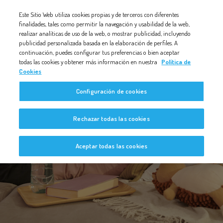
Nota:
Este Sitio Web utiliza cookies propias y de terceros con diferentes
este
finalidades, tales como permitir la navegación y usabilidad de la web,
realizar analíticas de uso de la web, o mostrar publicidad, incluyendo
sitio
publicidad personalizada basada en la elaboración de perfiles. A
web
continuación, puedes configurar tus preferencias o bien aceptar
todas las cookies y obtener más información en nuestra
Política de
incluye
Cookies
un
Configuración de cookies
sistema
de
Bebé a Bordo
Rechazar todas las cookies
accesibilidad.
Aceptar todas las cookies