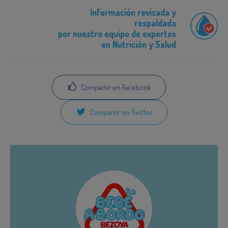
Información revisada y
respaldada
por nuestro equipo de expertos
en Nutrición y Salud
Compartir en Facebook
Compartir en Twitter