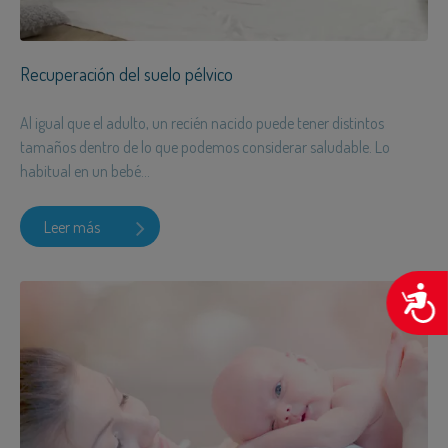
Recuperación del suelo pélvico
Al igual que el adulto, un recién nacido puede tener distintos
tamaños dentro de lo que podemos considerar saludable. Lo
habitual en un bebé...
Leer más
A