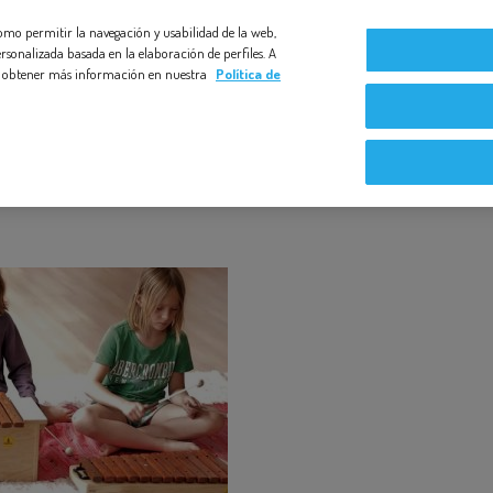
 como permitir la navegación y usabilidad de la web,
Compromiso Bezoya
Bebé a Bordo
Nuestras exper
rsonalizada basada en la elaboración de perfiles. A
s y obtener más información en nuestra
Política de