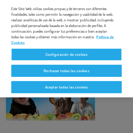
Nota:
Este Sitio Web utiliza cookies propias y de terceros con diferentes
MINIATURA_COMIDA
este
finalidades, tales como permitir la navegación y usabilidad de la web,
realizar analíticas de uso de la web, o mostrar publicidad, incluyendo
sitio
publicidad personalizada basada en la elaboración de perfiles. A
web
continuación, puedes configurar tus preferencias o bien aceptar
todas las cookies y obtener más información en nuestra
Política de
incluye
Cookies
un
MINIATURA_COMIDA
Configuración de cookies
sistema
de
Rechazar todas las cookies
accesibilidad.
Aceptar todas las cookies