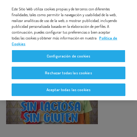
Nota:
Este Sitio Web utiliza cookies propias y de terceros con diferentes
MINIATURA_ALERGIAS_PRUEBA4
este
finalidades, tales como permitir la navegación y usabilidad de la web,
realizar analíticas de uso de la web, o mostrar publicidad, incluyendo
sitio
publicidad personalizada basada en la elaboración de perfiles. A
web
continuación, puedes configurar tus preferencias o bien aceptar
todas las cookies y obtener más información en nuestra
Política de
incluye
Cookies
un
MINIATURA_ALERGIAS_PRUEBA4
Configuración de cookies
sistema
de
Rechazar todas las cookies
accesibilidad.
Aceptar todas las cookies