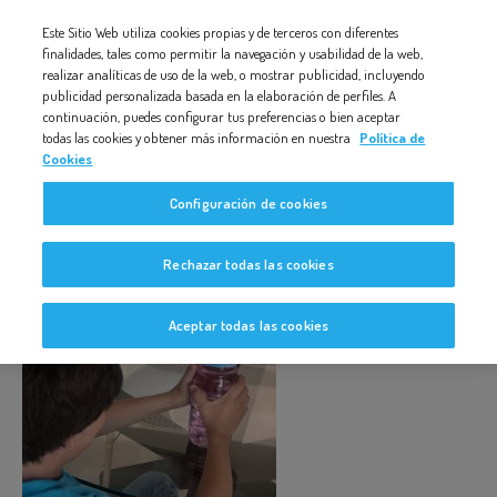
Nota:
Este Sitio Web utiliza cookies propias y de terceros con diferentes
IMG_2921
este
finalidades, tales como permitir la navegación y usabilidad de la web,
realizar analíticas de uso de la web, o mostrar publicidad, incluyendo
sitio
publicidad personalizada basada en la elaboración de perfiles. A
web
continuación, puedes configurar tus preferencias o bien aceptar
todas las cookies y obtener más información en nuestra
Política de
incluye
Cookies
un
IMG_2921
Configuración de cookies
sistema
de
Rechazar todas las cookies
accesibilidad.
Aceptar todas las cookies