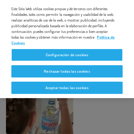
Nota:
Este Sitio Web utiliza cookies propias y de terceros con diferentes
IMG_2913
este
finalidades, tales como permitir la navegación y usabilidad de la web,
realizar analíticas de uso de la web, o mostrar publicidad, incluyendo
sitio
publicidad personalizada basada en la elaboración de perfiles. A
web
continuación, puedes configurar tus preferencias o bien aceptar
todas las cookies y obtener más información en nuestra
Política de
incluye
Cookies
un
IMG_2913
Configuración de cookies
sistema
de
Rechazar todas las cookies
accesibilidad.
Aceptar todas las cookies