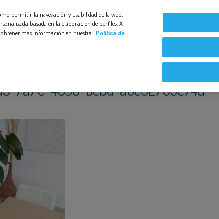
 como permitir la navegación y usabilidad de la web,
Compromiso Bezoya
Bebé a Bordo
Nuestras exper
rsonalizada basada en la elaboración de perfiles. A
s y obtener más información en nuestra
Política de
d5-7a76-4838-bcbd-a6c52783e74d