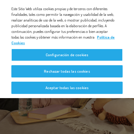
Nota:
Este Sitio Web utiliza cookies propias y de terceros con diferentes
este
finalidades, tales como permitir la navegación y usabilidad de la web,
realizar analíticas de uso de la web, o mostrar publicidad, incluyendo
sitio
publicidad personalizada basada en la elaboración de perfiles. A
web
continuación, puedes configurar tus preferencias o bien aceptar
todas las cookies y obtener más información en nuestra
Política de
incluye
Cookies
un
Configuración de cookies
sistema
de
Bebé a Bordo
Rechazar todas las cookies
accesibilidad.
Aceptar todas las cookies