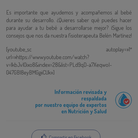
Es importante que ayudemos y acompañemos al bebé
durante su desarrollo. ¿Quieres saber qué puedes hacer
para ayudar a tu bebé a desarrollarse mejor? ¡Sigue los
consejos que nos da nuestra fisioterapeuta Belén Martínez!
[youtube_sc autoplay=»1″
url=»https://www.youtube.com/watch?
v=lkbJvIOixo8&index=28&list=PLd9qD-a7XeqwoI-
047GBI8eyBMGgiiCUk»]
Información revisada y
respaldada
por nuestro equipo de expertos
en Nutrición y Salud
Compartir en Facebook