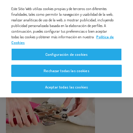
Nota:
Este Sitio Web utiliza cookies propias y de terceros con diferentes
3-EN-PLAYA-MANUALIDAD-PASO-A-PASO
este
finalidades, tales como permitir la navegación y usabilidad de la web,
realizar analíticas de uso de la web, o mostrar publicidad, incluyendo
sitio
publicidad personalizada basada en la elaboración de perfiles. A
web
continuación, puedes configurar tus preferencias o bien aceptar
todas las cookies y obtener más información en nuestra
Política de
incluye
Cookies
un
3-en-playa-manualidad-paso-a-
Configuración de cookies
sistema
paso
de
Rechazar todas las cookies
accesibilidad.
Aceptar todas las cookies