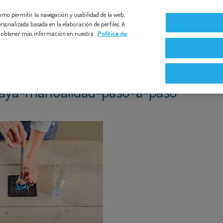
 como permitir la navegación y usabilidad de la web,
Compromiso Bezoya
Bebé a Bordo
Nuestras exper
rsonalizada basada en la elaboración de perfiles. A
s y obtener más información en nuestra
Política de
laya-manualidad-paso-a-paso