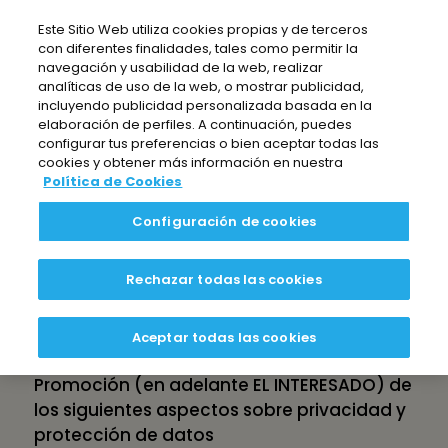
Nota:
Este Sitio Web utiliza cookies propias y de terceros
este
con diferentes finalidades, tales como permitir la
sitio
navegación y usabilidad de la web, realizar
web
analíticas de uso de la web, o mostrar publicidad,
incluyendo publicidad personalizada basada en la
incluye
elaboración de perfiles. A continuación, puedes
un
configurar tus preferencias o bien aceptar todas las
sistema
cookies y obtener más información en nuestra
POLÍTICA DE PRIVACIDAD
Política de Cookies
de
accesibilidad.
Configuración de cookies
Rechazar todas las cookies
En cumplimiento de la normativa vigente
en materia de protección de datos de
carácter personal, CALIDAD PASCUAL, S.A.U.
Aceptar todas las cookies
informa a los participantes en la
Promoción (en adelante EL INTERESADO) de
los siguientes aspectos sobre privacidad y
protección de datos